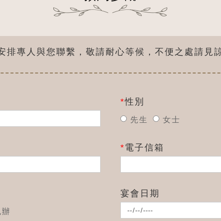
安排專人與您聯繫，敬請耐心等候，不便之處請見
*
性別
先生
女士
*
電子信箱
宴會日期
包辦