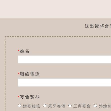
送出後將會
*
姓名
*
聯絡電話
*
宴會類型
婚宴服務
尾牙春酒
工商宴會
外燴