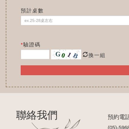
預計桌數
*
驗證碼
換一組
聯絡我們
預約電
(05)-596