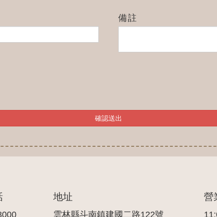
備註
確認送出
話
地址
營
8000
雲林縣斗南鎮建國二路122號
11: